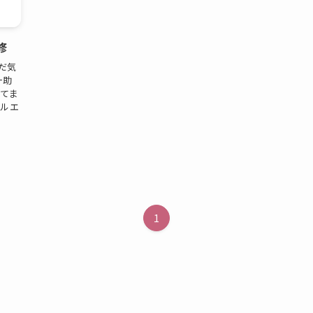
修
まだ気
一助
ってま
フルエ
1