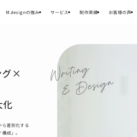
M.designの強み
サービス
制作実績
お客様の声
ング×
大化
から差別化する
す構成」。