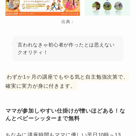
出典：
言われなきゃ初心者が作ったとは思えない
クオリティ！
わずか1ヶ月の講座でもやる気と自主勉強次第で、
確実に実力が身に付きます。
ママが参加しやすい仕掛けが憎いほどある！な
んとベビーシッターまで無料
ちなみに
講座時間もママに優しい平日10時～13